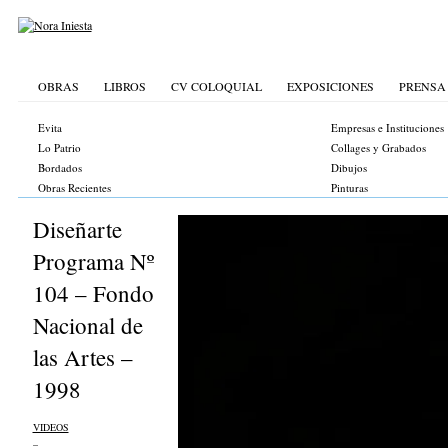
OBRAS
LIBROS
CV COLOQUIAL
EXPOSICIONES
PRENSA
Evita
Empresas e Instituciones
Lo Patrio
Collages y Grabados
Bordados
Dibujos
Obras Recientes
Pinturas
Diseñarte
Programa Nº
104 – Fondo
Nacional de
las Artes –
1998
VIDEOS
_