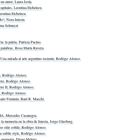
un amor, Laura Isola.
capitales, Leontina Etchelecu.
Leontina Etchelecu.
o?, Nora Iniesta.
ona Selmeczi
a: la patria, Patricia Pacino.
 palabras, Rosa María Ravera.
Una mirada al arte argentino reciente, Rodrigo Alonso.
e, Rodrigo Alonso.
pre, Rodrigo Alonso.
pre II, Rodrigo Alonso.
r, Rodrigo Alonso.
ire Feminin, Raul R. Macchi.
BA, Mercedes Casanegra.
 la memoria en la obra de Iniesta, Jorge Glusberg.
o stile sottile, Rodrigo Alonso.
a subtle style, Rodrigo Alonso.
a memoria, Diego Melero.