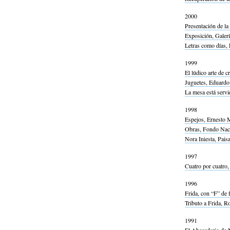
2000
Presentación de l
Exposición, Galerí
Letras como días, 
1999
El lúdico arte de c
Juguetes, Eduardo 
La mesa está servi
1998
Espejos, Ernesto M
Obras, Fondo Naci
Nora Iniesta, Pais
1997
Cuatro por cuatro,
1996
Frida, con “F” de 
Tributo a Frida, R
1991