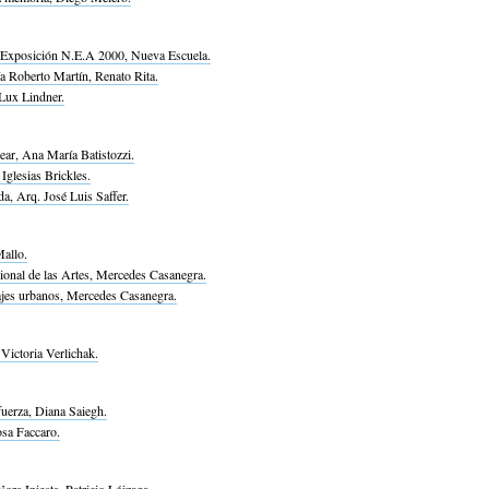
a Exposición N.E.A 2000, Nueva Escuela.
a Roberto Martín, Renato Rita.
Lux Lindner.
rear, Ana María Batistozzi.
Iglesias Brickles.
da, Arq. José Luis Saffer.
allo.
onal de las Artes, Mercedes Casanegra.
ajes urbanos, Mercedes Casanegra.
 Victoria Verlichak.
fuerza, Diana Saiegh.
osa Faccaro.