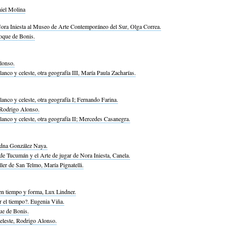
niel Molina
Nora Iniesta al Museo de Arte Contemporáneo del Sur, Olga Correa.
oque de Bonis.
lonso.
anco y celeste, otra geografía III, María Paula Zacharías.
anco y celeste, otra geografía I; Fernando Farina.
 Rodrigo Alonso.
anco y celeste, otra geografía II; Mercedes Casanegra.
adna González Naya.
de Tucumán y el Arte de jugar de Nora Iniesta, Canela.
ller de San Telmo, María Pignatelli.
 en tiempo y forma, Lux Lindner.
 el tiempo?. Eugenia Viña.
e de Bonis.
celeste, Rodrigo Alonso.