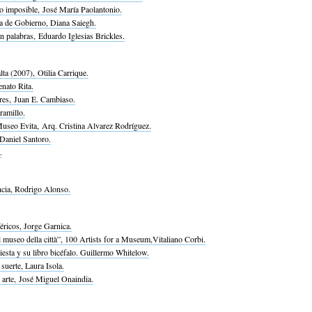
lo imposible, José María Paolantonio.
a de Gobierno, Diana Saiegh.
n palabras, Eduardo Iglesias Brickles.
ta (2007), Otilia Carrique.
nato Rita.
res, Juan E. Cambiaso.
ramillo.
Museo Evita, Arq. Cristina Alvarez Rodríguez.
Daniel Santoro.
.
ancia, Rodrigo Alonso.
éricos, Jorge Garnica.
l museo della città”, 100 Artists for a Museum,Vitaliano Corbi.
esta y su libro bicéfalo. Guillermo Whitelow.
suerte, Laura Isola.
 arte, José Miguel Onaindia.