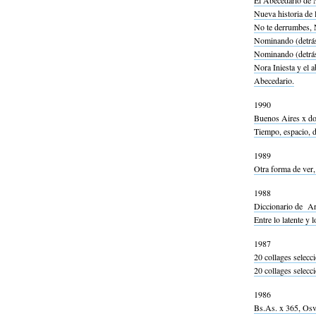
El Abecedario de N
Nueva historia de l
No te derrumbes, 
Nominando (detrás 
Nominando (detrás 
Nora Iniesta y el a
Abecedario.
1990
Buenos Aires x do
Tiempo, espacio, 
1989
Otra forma de ver,
1988
Diccionario de Art
Entre lo latente y
1987
20 collages selecc
20 collages selecc
1986
Bs.As. x 365, Osv