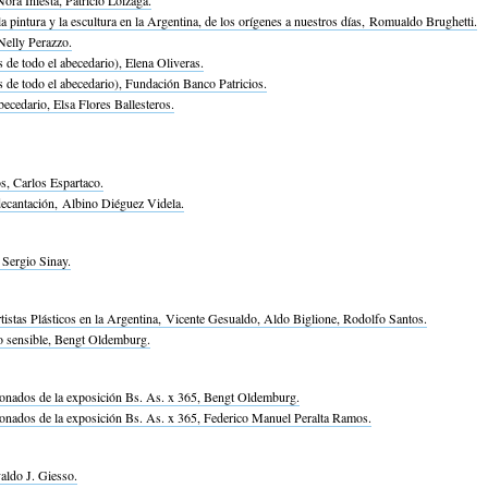
ora Iniesta, Patricio Lóizaga.
a pintura y la escultura en la Argentina, de los orígenes a nuestros días, Romualdo Brughetti.
Nelly Perazzo.
de todo el abecedario), Elena Oliveras.
de todo el abecedario), Fundación Banco Patricios.
becedario, Elsa Flores Ballesteros.
s, Carlos Espartaco.
decantación, Albino Diéguez Videla.
 Sergio Sinay.
istas Plásticos en la Argentina, Vicente Gesualdo, Aldo Biglione, Rodolfo Santos.
 lo sensible, Bengt Oldemburg.
ionados de la exposición Bs. As. x 365, Bengt Oldemburg.
ionados de la exposición Bs. As. x 365, Federico Manuel Peralta Ramos.
aldo J. Giesso.