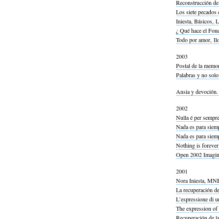
Reconstrucción de 
Los siete pecados 
Iniesta, Básicos, 
¿ Qué hace el Fond
Todo por amor, Il
2003
Postal de la memori
Palabras y no solo
Ansia y devoción. 
2002
Nulla é per sempr
Nada es para siem
Nada es para siem
Nothing is foreve
Open 2002 Imagina
2001
Nora Iniesta, MN
La recuperación de
L’espressione di un
The expression of 
Recuperación de l