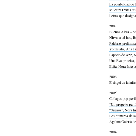
La posibilidad de 
Muestra Evita Cas
Letras que designa
2007
Buenos Aires – Sal
Nirvana ad hoc, Re
Palabras prelimina
Yo insisto, Ana Ja
Espacio de Arte, 
Una Eva proteica, 
Evita, Nora Iniesta
2006
El ángel de la inf
2005
Collages pop-perif
“Un progetto per i
“Sueños”, Nora Ini
Los números de la 
Agalma Galería de
2004