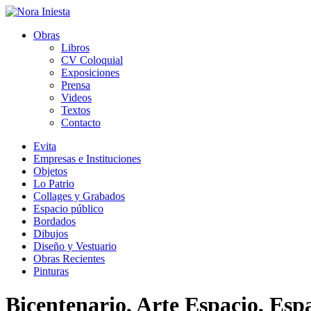
Obras
Libros
CV Coloquial
Exposiciones
Prensa
Videos
Textos
Contacto
Evita
Empresas e Instituciones
Objetos
Lo Patrio
Collages y Grabados
Espacio público
Bordados
Dibujos
Diseño y Vestuario
Obras Recientes
Pinturas
Bicentenario, Arte Espacio, Esp