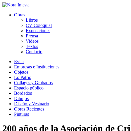
Obras
Libros
CV Coloquial
Exposiciones
Prensa
Videos
Textos
Contacto
Evita
Empresas e Instituciones
Objetos
Lo Patrio
Collages y Grabados
Espacio público
Bordados
Dibujos
Diseño y Vestuario
Obras Recientes
Pinturas
200 años de la Asociación de Cr