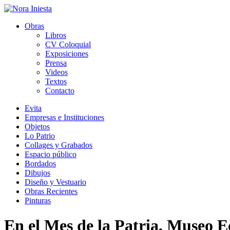
Obras
Libros
CV Coloquial
Exposiciones
Prensa
Videos
Textos
Contacto
Evita
Empresas e Instituciones
Objetos
Lo Patrio
Collages y Grabados
Espacio público
Bordados
Dibujos
Diseño y Vestuario
Obras Recientes
Pinturas
En el Mes de la Patria, Museo Ec