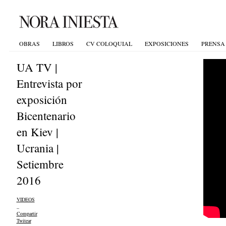
OBRAS
LIBROS
CV COLOQUIAL
EXPOSICIONES
PRENSA
UA TV |
Entrevista por
exposición
Bicentenario
en Kiev |
Ucrania |
Setiembre
2016
VIDEOS
_
Compartir
Twitear